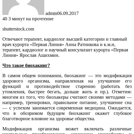
admin
06.09.2017
40
3 минут на прочтение
shutterstock.com
Отвечают терапевт, кардиолог высшей категории и главный
врач курорта «Первая Линия» Анна Ратникова и к.м.н,
терапевт, кардиолог и научный консультант курорта «Первая
Линия» Ярослав Ашихмин.
Что такое биохакинг?
В самом общем понимании, биохакинг — это модификация
здорового организма, направленная на улучшение его
функций и противодействие старению (работать без
утомления, быстрее бегать, дольше жить и пр.). Отметим:
многим из того, что биохакеры считают своими методами —
например, тренировки, правильное питание, улучшение сна
— с успехом занимается современная медицина. Ожидается,
что в обозримом будущем биохакинг окажет глубокое
благотворное влияние на здоровье общества.
Модификация организма может включать различные