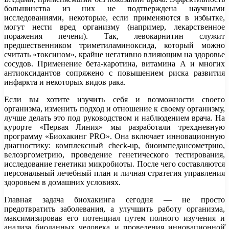
большинства из них не подтверждена научными
исследованиями, некоторые, если применяются в избытке,
могут нести вред организму (например, лекарственное
поражения печени). Так, левокарнитин служит
предшественником триметиламиноксида, который можно
считать «токсином», крайне негативно влияющим на здоровье
сосудов. Применение бета-каротина, витамина А и многих
антиоксидантов сопряжено с повышением риска развития
инфаркта и некоторых видов рака.
Если вы хотите изучить себя и возможности своего
организма, изменить подход и отношение к своему организму,
лучше делать это под руководством и наблюдением врача. На
курорте «Первая Линия» мы разработали трехдневную
программу «Биохакинг PRO». Она включает инновационную
диагностику: комплексный check-up, биоимпедансометрию,
велоэргометрию, проведение генетического тестирования,
исследование генетики микробиоты. После чего составляются
персональный лечебный план и личная стратегия управления
здоровьем в домашних условиях.
Главная задача биохакинга сегодня — не просто
предотвратить заболевания, а улучшить работу организма,
максимизировав его потенциал путем полного изучения и
анализа биоданных человека и проведения инновационной̆