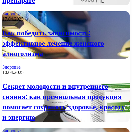
препарате
Здоровье
17.04.2025
Как победить зависимость:
эффективное лечение женского
алкоголизма
Здоровье
10.04.2025
Секрет молодости и внутреннего
сияния: как премиальная продукция
помогает сохранять здоровье, красоту
и энергию
Здоровье