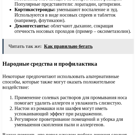
Популярные представители: лоратадин, цетиризин.
Кортикостероиды:
уменьшают воспаление и зуд.
Используются в виде носовых спреев и таблеток
(например, флутиказон).
Деконгестанты:
облегчают дыхание, сокращая
отечность носовых проходов (пример – оксиметазолин).
Читать так же:
Как правильно бегать
Народные средства и профилактика
Некоторые предпочитают использовать альтернативные
способы, которые также могут оказать положительное
воздействие:
Применение солевых растворов для промывания носа
помогает удалить аллерген и увлажнить слизистую.
Настои из ромашки или шалфея могут иметь
успокаивающий эффект при раздражении.
Регулярное проветривание помещений и уборка для
уменьшения скопления пыли и аллергенов.
Важно помнить, что перед началом любого лечения следует