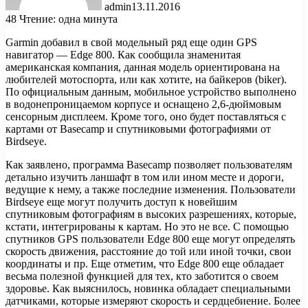
admin
13.11.2016
48
Чтение: одна минута
Garmin добавил в свой модельный ряд еще один GPS
навигатор — Edge 800. Как сообщила знаменитая
американская компания, данная модель ориентирована на
любителей мотоспорта, или как хотите, на байкеров (biker).
По официальным данным, мобильное устройство выполнено
в
водонепроницаемом корпусе и оснащено 2,6-дюймовым
сенсорным дисплеем. Кроме того, оно будет поставляться с
картами от Basecamp и спутниковыми фотографиями от
Birdseye.
Как заявлено, программа Basecamp позволяет пользователям
детально изучить ланшафт в том или ином месте и дороги,
ведущие к нему, а также последние изменения. Пользователи
Birdseye еще могут получить доступ к новейшим
спутниковым фотографиям в высоких разрешениях, которые,
кстати, интегрированы к картам. Но это не все. С помощью
спутников GPS пользователи Edge 800 еще могут определять
скорость движения, расстояние до той или иной точки, свои
координаты и пр. Еще отметим, что Edge 800 еще обладает
весьма полезной функцией для тех, кто заботится о своем
здоровье. Как выяснилось, новинка обладает специальными
датчиками, которые измеряют скорость и сердцебиение. Более