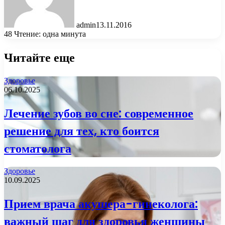
admin
13.11.2016
48
Чтение: одна минута
Читайте еще
Здоровье
06.10.2025
Лечение зубов во сне: современное
решение для тех, кто боится
стоматолога
Здоровье
10.09.2025
Прием врача акушера-гинеколога:
важный шаг для здоровья женщины