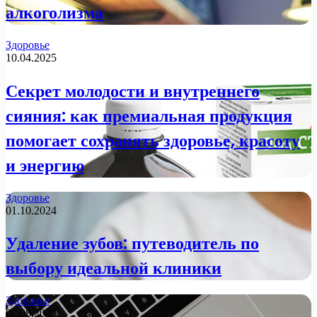
алкоголизма
Здоровье
10.04.2025
Секрет молодости и внутреннего
сияния: как премиальная продукция
помогает сохранять здоровье, красоту
и энергию
Здоровье
01.10.2024
Удаление зубов: путеводитель по
выбору идеальной клиники
Здоровье
08.08.2024