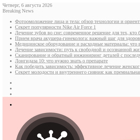
Четверг, 6 августа 2026
Breaking News
Фотоомоложение лица и тела: обзор технологии и ориен
Секрет популярности Nike Air Force 1
Лечение зубов во сне: современное решение для тех, кто 
Прием врача акушера-гинеколога: важный шаг для здор
Медицинское оборудование и расходные материалы: что 
Лечение зависимости: путь к свободной и осознанной жи
Сканирование и обратный инжиниринг деталей с послед
Лонгидаза 10: что нужно знать о препарате
Как победить зависимость: эффективное лечение женског
Секрет молодости и внутреннего сияния: как премиальная
Sidebar
Случайная
статья
Log
In
Меню