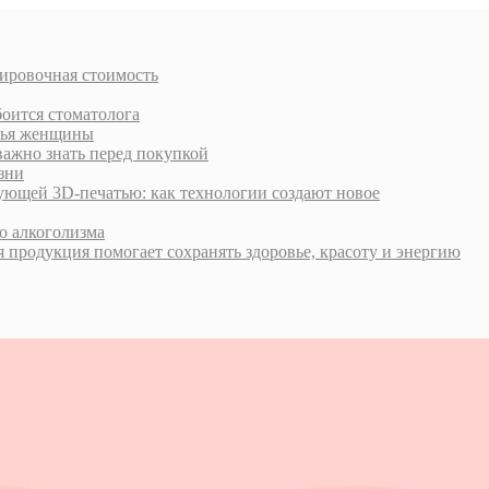
тировочная стоимость
боится стоматолога
овья женщины
важно знать перед покупкой
зни
ующей 3D-печатью: как технологии создают новое
о алкоголизма
 продукция помогает сохранять здоровье, красоту и энергию