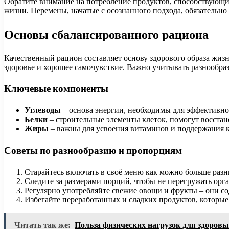
Обратите внимание на потребление продуктов, способствующих
жизни. Перемены, начатые с осознанного подхода, обязательно
Основы сбалансированного рациона
Качественный рацион составляет основу здорового образа жиз
здоровье и хорошее самочувствие. Важно учитывать разнообра
Ключевые компоненты
Углеводы
– основа энергии, необходимы для эффективно
Белки
– строительные элементы клеток, помогут восстан
Жиры
– важны для усвоения витаминов и поддержания к
Советы по разнообразию и пропорциям
Старайтесь включать в своё меню как можно больше раз
Следите за размерами порций, чтобы не перегружать ор
Регулярно употребляйте свежие овощи и фрукты – они с
Избегайте переработанных и сладких продуктов, которые
Читать так же:
Польза физических нагрузок для здоровь