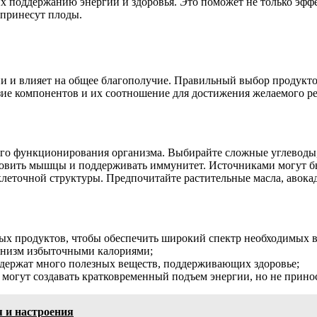
 поддержанию энергии и здоровья. Это поможет не только эффек
 принесут плоды.
ни и влияет на общее благополучие. Правильный выбор продукт
зие компонентов и их соотношение для достижения желаемого ре
го функционирования организма. Выбирайте сложные углеводы,
овить мышцы и поддерживать иммунитет. Источниками могут быт
леточной структуры. Предпочитайте растительные масла, авокад
ных продуктов, чтобы обеспечить широкий спектр необходимых 
ганизм избыточными калориями;
одержат много полезных веществ, поддерживающих здоровье;
 могут создавать кратковременный подъем энергии, но не прино
я и настроения