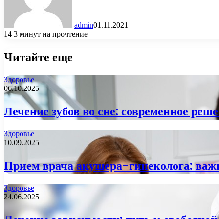
admin
01.11.2021
14
3 минут на прочтение
Читайте еще
Здоровье
06.10.2025
Лечение зубов во сне: современное реше
Здоровье
10.09.2025
Прием врача акушера-гинеколога: важ
Здоровье
24.06.2025