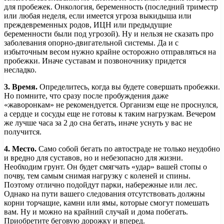
для пробежек. Онкология, беременность (последний триместр
или любая неделя, если имеется угроза выкидыша или
преждевременных родов, ИЦН или предыдущие
беременности были под угрозой). Ну и нельзя не сказать про
заболевания опорно-двигательной системы. Да и с
избыточным весом нужно крайне осторожно отправляться на
пробежки. Иначе суставам и позвоночнику придется
несладко.
3. Время.
Определитесь, когда вы будете совершать пробежки.
Но помните, что сразу после пробуждения даже
«жаворонкам» не рекомендуется. Организм еще не проснулся,
а сердце и сосуды еще не готовы к таким нагрузкам. Вечером
же лучше часа за 2 до сна бегать, иначе уснуть у вас не
получится.
4. Место.
Само собой бегать по автостраде не только неудобно
и вредно для суставов, но и небезопасно для жизни.
Необходим грунт. Он будет смягчать «удар» вашей стопы о
почву, тем самым снимая нагрузку с коленей и спины.
Поэтому отлично подойдут парки, набережные или лес.
Однако на пути вашего следования отсутствовать должны
корни торчащие, камни или ямы, которые смогут помешать
вам. Ну и можно на крайний случай и дома побегать.
Приобретите беговую дорожку и вперед.