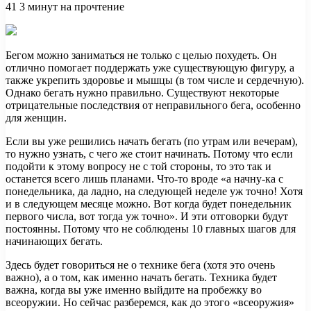
41
3 минут на прочтение
Бегом можно заниматься не только с целью похудеть. Он
отлично помогает поддержать уже существующую фигуру, а
также укрепить здоровье и мышцы (в том числе и сердечную).
Однако бегать нужно правильно. Существуют некоторые
отрицательные последствия от неправильного бега,
особенно
для женщин.
Если вы уже решились начать бегать (по утрам или вечерам),
то нужно узнать, с чего же стоит начинать. Потому что если
подойти к этому вопросу не с той стороны, то это так и
останется всего лишь планами. Что-то вроде «а начну-ка с
понедельника, да ладно, на следующей неделе уж точно! Хотя
и в следующем месяце можно. Вот когда будет понедельник
первого числа, вот тогда уж точно». И эти отговорки будут
постоянны. Потому что не соблюдены 10 главных шагов для
начинающих бегать.
Здесь будет говориться не о технике бега (хотя это очень
важно), а о том, как именно начать бегать. Техника будет
важна, когда вы уже именно выйдите на пробежку во
всеоружии. Но сейчас разберемся, как до этого «всеоружия»