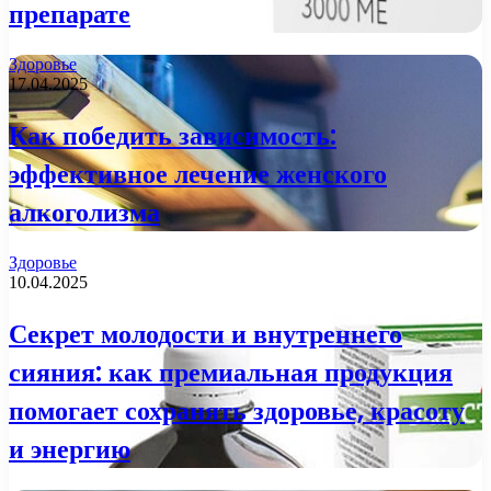
препарате
Здоровье
17.04.2025
Как победить зависимость:
эффективное лечение женского
алкоголизма
Здоровье
10.04.2025
Секрет молодости и внутреннего
сияния: как премиальная продукция
помогает сохранять здоровье, красоту
и энергию