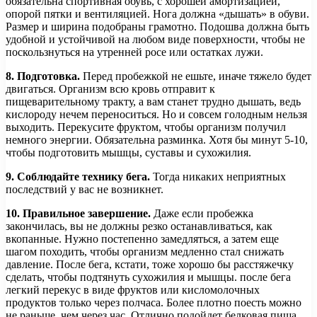
обязательна спортивная обувь, с хорошей амортизацией,
опорой пятки и вентиляцией. Нога должна «дышать» в обуви.
Размер и ширина подобраны грамотно. Подошва должна быть
удобной и устойчивой на любом виде поверхности, чтобы не
поскользнуться на утренней росе или остатках лужи.
8. Подготовка.
Перед пробежкой не ешьте, иначе тяжело будет
двигаться. Организм всю кровь отправит к
пищеварительному тракту, а вам станет трудно дышать, ведь
кислороду нечем переноситься. Но и совсем голодным нельзя
выходить. Перекусите фруктом, чтобы организм получил
немного энергии. Обязательна разминка. Хотя бы минут 5-10,
чтобы подготовить мышцы, суставы и сухожилия.
9. Соблюдайте технику бега.
Тогда никаких неприятных
последствий у вас не возникнет.
10. Правильное завершение.
Даже если пробежка
закончилась, вы не должны резко останавливаться, как
вкопанные. Нужно постепенно замедляться, а затем еще
шагом походить, чтобы организм медленно стал снижать
давление. После бега, кстати, тоже хорошо бы расстяжечку
сделать, чтобы подтянуть сухожилия и мышцы. после бега
легкий перекус в виде фруктов или кисломолочных
продуктов только через полчаса. Более плотно поесть можно
не раньше, чем через час. Отлично подойдет белковая пища.