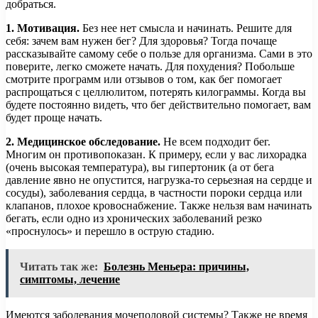
добраться.
1. Мотивация.
Без нее нет смысла и начинать. Решите для
себя: зачем вам нужен бег? Для здоровья? Тогда почаще
рассказывайте самому себе о пользе для организма. Сами в это
поверите, легко сможете начать. Для похудения? Побольше
смотрите программ или отзывов о том, как бег помогает
распрощаться с целлюлитом, потерять килограммы. Когда вы
будете постоянно видеть, что бег действительно помогает, вам
будет проще начать.
2. Медицинское обследование.
Не всем подходит бег.
Многим он противопоказан. К примеру, если у вас лихорадка
(очень высокая температура), вы гипертоник (а от бега
давление явно не опустится, нагрузка-то серьезная на сердце и
сосуды), заболевания сердца, в частности пороки сердца или
клапанов, плохое кровоснабжение. Также нельзя вам начинать
бегать, если одно из хронических заболеваний резко
«проснулось» и перешло в острую стадию.
Читать так же:
Болезнь Меньера: причины,
симптомы, лечение
Имеются заболевания мочеполовой системы? Также не время