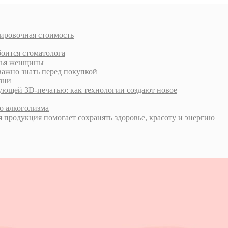
тировочная стоимость
боится стоматолога
овья женщины
важно знать перед покупкой
зни
ующей 3D-печатью: как технологии создают новое
о алкоголизма
 продукция помогает сохранять здоровье, красоту и энергию