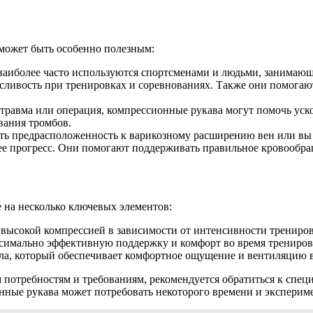
может быть особенно полезным:
 наиболее часто используются спортсменами и людьми, занима
осливость при тренировках и соревнованиях. Также они помога
 травма или операция, компрессионные рукава могут помочь уск
вания тромбов.
сть предрасположенность к варикозному расширению вен или вы 
 ее прогресс. Они помогают поддерживать правильное кровообр
 на несколько ключевых элементов:
 высокой компрессией в зависимости от интенсивности трениро
ксимально эффективную поддержку и комфорт во время трениров
ала, который обеспечивает комфортное ощущение и вентиляцию 
 потребностям и требованиям, рекомендуется обратиться к спе
нные рукава может потребовать некоторого времени и эксперим