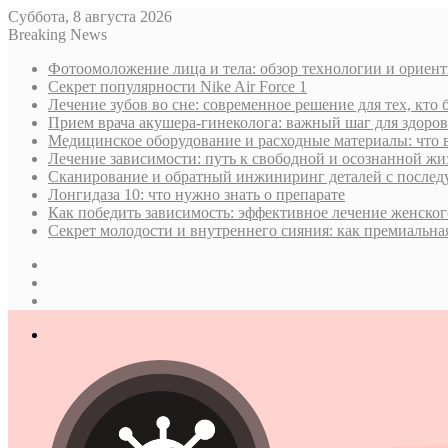
Суббота, 8 августа 2026
Breaking News
Фотоомоложение лица и тела: обзор технологии и ориен
Секрет популярности Nike Air Force 1
Лечение зубов во сне: современное решение для тех, кто 
Прием врача акушера-гинеколога: важный шаг для здор
Медицинское оборудование и расходные материалы: что 
Лечение зависимости: путь к свободной и осознанной жи
Сканирование и обратный инжиниринг деталей с послед
Лонгидаза 10: что нужно знать о препарате
Как победить зависимость: эффективное лечение женског
Секрет молодости и внутреннего сияния: как премиальная
Sidebar
Случайная
статья
Log
In
Меню