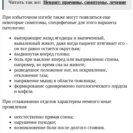
Читать так же:
Неврит: причины, симптомы, лечение
При избыточном изгибе также могут появляться еще
некоторые симптомы, специфичные для этого варианта
патологии:
выпирающие назад ягодицы и выпяченный,
вываленный живот, даже когда пациент втягивает его –
он все равно остается округлым;
выдвинутая вперед голова;
боль при наклоне вперед или выпрямлении спины,
например, во время сна на животе;
разведенное положение ног, их искривление,
отклонение таза;
напряжение мышц в области поясницы;
формирование одновременно патологического лордоза
и кифоза.
При сглаживании отделов характерны немного иные
проявления:
неестественно прямая спина;
нарушение походки;
возникновение боли после долгого стояния.