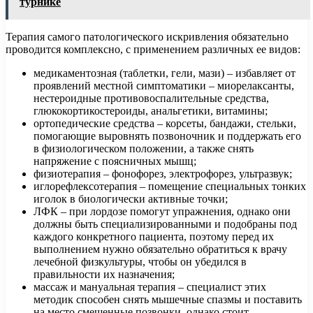
турнике
Терапия самого патологического искривления обязательно
проводится комплексно, с применением различных ее видов:
медикаментозная (таблетки, гели, мази) – избавляет от
проявлений местной симптоматики – миорелаксанты,
нестероидные противовоспалительные средства,
глюкокортикостероиды, анальгетики, витамины;
ортопедические средства – корсеты, бандажи, стельки,
помогающие выровнять позвоночник и поддержать его
в физиологическом положении, а также снять
напряжение с поясничных мышц;
физиотерапия – фонофорез, электрофорез, ультразвук;
иглорефлексотерапия – помещение специальных тонких
иголок в биологически активные точки;
ЛФК – при лордозе помогут упражнения, однако они
должны быть специализированными и подобраны под
каждого конкретного пациента, поэтому перед их
выполнением нужно обязательно обратиться к врачу
лечебной физкультуры, чтобы он убедился в
правильности их назначения;
массаж и мануальная терапия – специалист этих
методик способен снять мышечные спазмы и поставить
на место смещенные позвонки, однако стоит