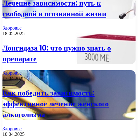
Лечение зависимости: путь к
свободной и осознанной жизни
Здоровье
18.05.2025
Лонгидаза 10: что нужно знать о
препарате
Здоровье
17.04.2025
Как победить зависимость:
эффективное лечение женского
алкоголизма
Здоровье
10.04.2025