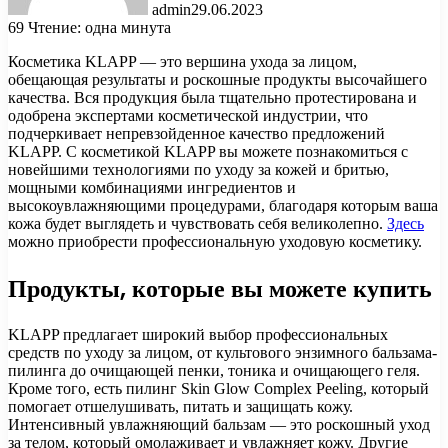
admin
29.06.2023
69
Чтение: одна минута
Косметика KLAPP — это вершина ухода за лицом,
обещающая результаты и роскошные продукты высочайшего
качества. Вся продукция была тщательно протестирована и
одобрена экспертами косметической индустрии, что
подчеркивает непревзойденное качество предложений
KLAPP. С косметикой KLAPP вы можете познакомиться с
новейшими технологиями по уходу за кожей и бритью,
мощными комбинациями ингредиентов и
высокоувлажняющими процедурами, благодаря которым ваша
кожа будет выглядеть и чувствовать себя великолепно.
Здесь
можно приобрести профессиональную уходовую косметику.
Продукты, которые вы можете купить
KLAPP предлагает широкий выбор профессиональных
средств по уходу за лицом, от культового энзимного бальзама-
пилинга до очищающей пенки, тоника и очищающего геля.
Кроме того, есть пилинг Skin Glow Complex Peeling, который
помогает отшелушивать, питать и защищать кожу.
Интенсивный увлажняющий бальзам — это роскошный уход
за телом, который омолаживает и увлажняет кожу. Другие