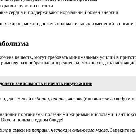
хранять чувство сытости
овье сердца и поддерживают нормальный обмен энергии
ых жиров, можно достичь положительных изменений в организм
аболизма
мена веществ, могут требовать минимальных усилий в приготов
Применяя разнообразные ингредиенты, можно создать настоящие
долеть зависимость и начать новую жизнь
лендере смешайте
банан
,
ананас
,
молоко
(или
кокосовую воду
) и 
 и наполнит организмы полезными жирными кислотами и антиокс
. Вкус и польза в одном блюде!
филе
в смеси из
паприки
,
чеснока
и
оливкового масла
. Запеките и