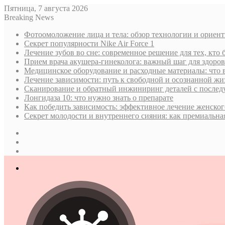
Пятница, 7 августа 2026
Breaking News
Фотоомоложение лица и тела: обзор технологии и ориен
Секрет популярности Nike Air Force 1
Лечение зубов во сне: современное решение для тех, кто 
Прием врача акушера-гинеколога: важный шаг для здор
Медицинское оборудование и расходные материалы: что 
Лечение зависимости: путь к свободной и осознанной жи
Сканирование и обратный инжиниринг деталей с послед
Лонгидаза 10: что нужно знать о препарате
Как победить зависимость: эффективное лечение женског
Секрет молодости и внутреннего сияния: как премиальная
Sidebar
Случайная
статья
Log
In
Меню