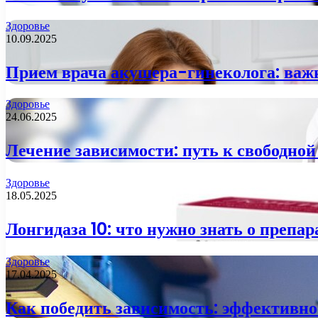
Здоровье
10.09.2025
Прием врача акушера-гинеколога: важ
Здоровье
24.06.2025
Лечение зависимости: путь к свободной
Здоровье
18.05.2025
Лонгидаза 10: что нужно знать о препар
Здоровье
17.04.2025
Как победить зависимость: эффективно