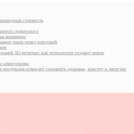
тировочная стоимость
боится стоматолога
овья женщины
важно знать перед покупкой
зни
ующей 3D-печатью: как технологии создают новое
о алкоголизма
 продукция помогает сохранять здоровье, красоту и энергию