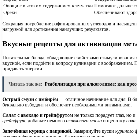
Овощи с высоким содержанием клетчатки
Помогают дольше со
Орехи
Обеспечивают здор
Сокращая потребление рафинированных углеводов и насыщенн
нагрузкой для достижения наилучших результатов.
Вкусные рецепты для активизации мет
Питательные блюда, обладающие свойствами стимулирования об
вкусной, если подойти к вопросу кулинарии с воображением. 
придавать энергии.
Читать так же:
Реабилитация при алкоголизме: как прео
Острый смузи с имбирём
— отличное начинание для дня. В б
буквально взбодрит и обеспечит необходимыми витаминами.
Салат с авокадо и грейпфрутом
не только порадует глаз, но
грейпфрут
, добавьте немного
оливкового масла
и щепотку
соли
Запечённая курица с паприкой
. Замаринуйте куски
куриного 
ускоряет функции организма благодаря специям.