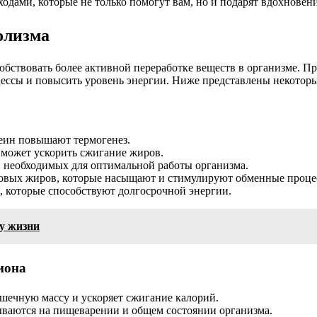
дами, которые не только помогут вам, но и подарят вдохновен
олизма
обствовать более активной переработке веществ в организме. 
ессы и повысить уровень энергии. Ниже представлены некоторые
еин повышают термогенез.
 может ускорить сжигание жиров.
 необходимых для оптимальной работы организма.
овых жиров, которые насыщают и стимулируют обменные проце
 которые способствуют долгосрочной энергии.
у жизни
иона
шечную массу и ускоряет сжигание калорий.
ваются на пищеварении и общем состоянии организма.