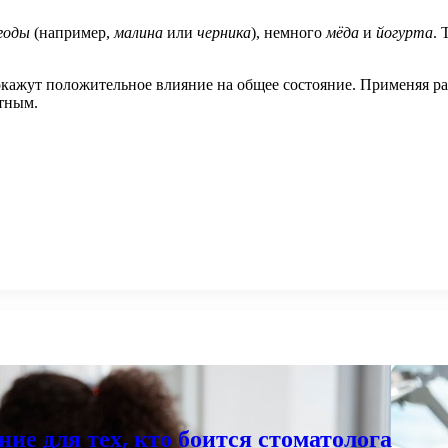
годы
(например,
малина
или
черника
), немного
мёда
и
йогурта
. 
и окажут положительное влияние на общее состояние. Применяя 
ятным.
ние для тех, кто боится стоматолога