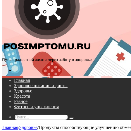
Поиск...
Главная
Здоровое питание и диеты
Здоровье
Красота
Разное
Фитнес и упражнения
Поиск...
Главная
/
Здоровье
/
Продукты способствующие улучшению обмен