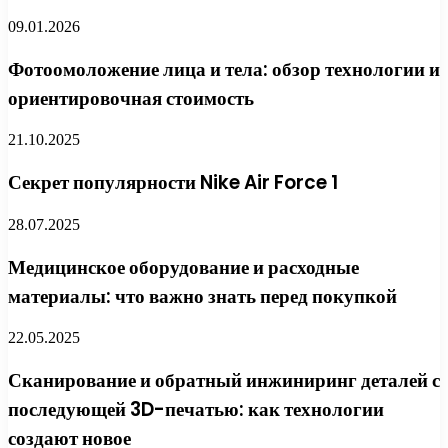
09.01.2026
Фотоомоложение лица и тела: обзор технологии и
ориентировочная стоимость
21.10.2025
Секрет популярности Nike Air Force 1
28.07.2025
Медицинское оборудование и расходные
материалы: что важно знать перед покупкой
22.05.2025
Сканирование и обратный инжиниринг деталей с
последующей 3D-печатью: как технологии
создают новое