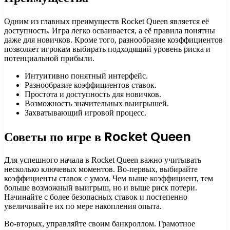
Одним из главных преимуществ Rocket Queen является её
доступность. Игра легко осваивается, а её правила понятны
даже для новичков. Кроме того, разнообразие коэффициентов
позволяет игрокам выбирать подходящий уровень риска и
потенциальной прибыли.
Интуитивно понятный интерфейс.
Разнообразие коэффициентов ставок.
Простота и доступность для новичков.
Возможность значительных выигрышей.
Захватывающий игровой процесс.
Советы по игре в Rocket Queen
Для успешного начала в Rocket Queen важно учитывать
несколько ключевых моментов. Во-первых, выбирайте
коэффициенты ставок с умом. Чем выше коэффициент, тем
больше возможный выигрыш, но и выше риск потери.
Начинайте с более безопасных ставок и постепенно
увеличивайте их по мере накопления опыта.
Во-вторых, управляйте своим банкроллом. Грамотное