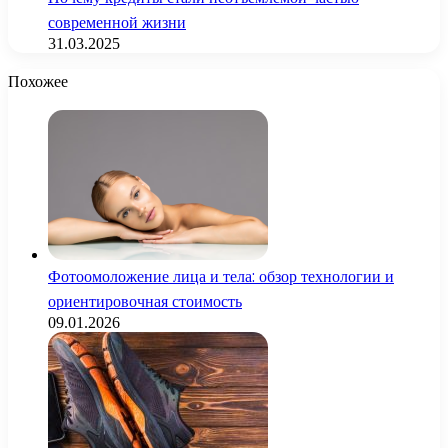
современной жизни
31.03.2025
Похожее
Фотоомоложение лица и тела: обзор технологии и
ориентировочная стоимость
09.01.2026