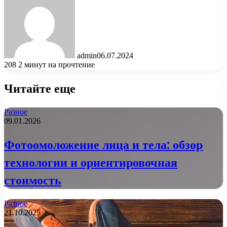
admin
06.07.2024
208
2 минут на прочтение
Читайте еще
Разное
09.01.2026
Фотоомоложение лица и тела: обзор
технологии и ориентировочная
стоимость
Разное
21.10.2025