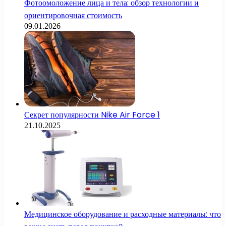
Фотоомоложение лица и тела: обзор технологии и
ориентировочная стоимость
09.01.2026
Секрет популярности Nike Air Force 1
21.10.2025
Медицинское оборудование и расходные материалы: что