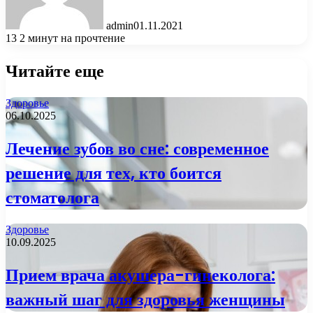
admin
01.11.2021
13
2 минут на прочтение
Читайте еще
Здоровье
06.10.2025
Лечение зубов во сне: современное
решение для тех, кто боится
стоматолога
Здоровье
10.09.2025
Прием врача акушера-гинеколога:
важный шаг для здоровья женщины