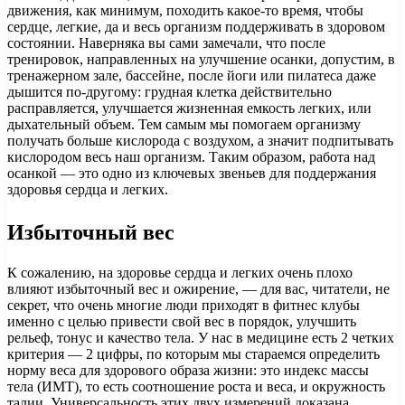
движения, как минимум, походить какое-то время, чтобы
сердце, легкие, да и весь организм поддерживать в здоровом
состоянии. Наверняка вы сами замечали, что после
тренировок, направленных на улучшение осанки, допустим, в
тренажерном зале, бассейне, после йоги или пилатеса даже
дышится по-другому: грудная клетка действительно
расправляется, улучшается жизненная емкость легких, или
дыхательный объем. Тем самым мы помогаем организму
получать больше кислорода с воздухом, а значит подпитывать
кислородом весь наш организм. Таким образом, работа над
осанкой — это одно из ключевых звеньев для поддержания
здоровья сердца и легких.
Избыточный вес
К сожалению, на здоровье сердца и легких очень плохо
влияют избыточный вес и ожирение, — для вас, читатели, не
секрет, что очень многие люди приходят в фитнес клубы
именно с целью привести свой вес в порядок, улучшить
рельеф, тонус и качество тела. У нас в медицине есть 2 четких
критерия — 2 цифры, по которым мы стараемся определить
норму веса для здорового образа жизни: это индекс массы
тела (ИМТ), то есть соотношение роста и веса, и окружность
талии. Универсальность этих двух измерений доказана