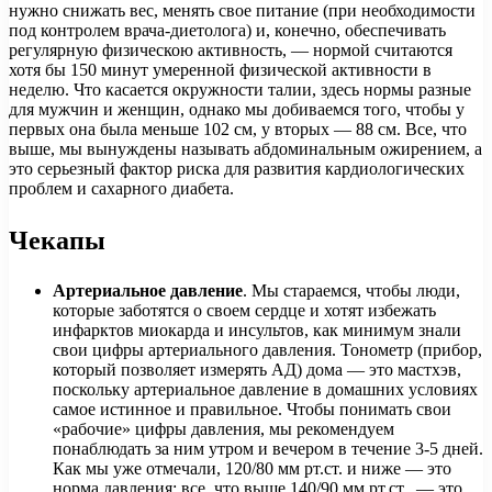
нужно снижать вес, менять свое питание (при необходимости
под контролем врача-диетолога) и, конечно, обеспечивать
регулярную физическою активность, — нормой считаются
хотя бы 150 минут умеренной физической активности в
неделю. Что касается окружности талии, здесь нормы разные
для мужчин и женщин, однако мы добиваемся того, чтобы у
первых она была меньше 102 см, у вторых — 88 см. Все, что
выше, мы вынуждены называть абдоминальным ожирением, а
это серьезный фактор риска для развития кардиологических
проблем и сахарного диабета.
Чекапы
Артериальное давление
. Мы стараемся, чтобы люди,
которые заботятся о своем сердце и хотят избежать
инфарктов миокарда и инсультов, как минимум знали
свои цифры артериального давления. Тонометр (прибор,
который позволяет измерять АД) дома — это мастхэв,
поскольку артериальное давление в домашних условиях
самое истинное и правильное. Чтобы понимать свои
«рабочие» цифры давления, мы рекомендуем
понаблюдать за ним утром и вечером в течение 3-5 дней.
Как мы уже отмечали, 120/80 мм рт.ст. и ниже — это
норма давления; все, что выше 140/90 мм рт.ст., — это