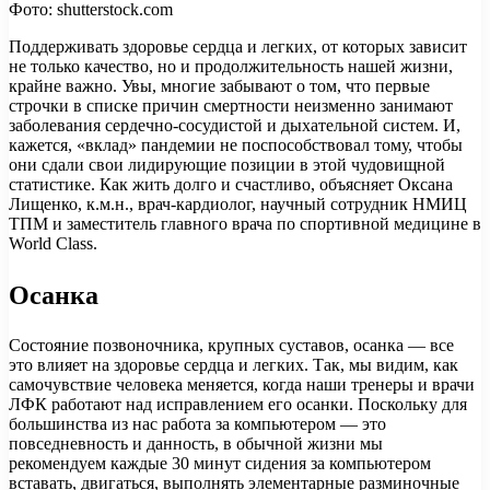
Фото: shutterstock.com
Поддерживать здоровье сердца и легких, от которых зависит
не только качество, но и продолжительность нашей жизни,
крайне важно. Увы, многие забывают о том, что первые
строчки в списке причин смертности неизменно занимают
заболевания сердечно-сосудистой и дыхательной систем. И,
кажется, «вклад» пандемии не поспособствовал тому, чтобы
они сдали свои лидирующие позиции в этой чудовищной
статистике. Как жить долго и счастливо, объясняет Оксана
Лищенко, к.м.н., врач-кардиолог, научный сотрудник НМИЦ
ТПМ и заместитель главного врача по спортивной медицине в
World Class.
Осанка
Состояние позвоночника, крупных суставов, осанка — все
это влияет на здоровье сердца и легких. Так, мы видим, как
самочувствие человека меняется, когда наши тренеры и врачи
ЛФК работают над исправлением его осанки. Поскольку для
большинства из нас работа за компьютером — это
повседневность и данность, в обычной жизни мы
рекомендуем каждые 30 минут сидения за компьютером
вставать, двигаться, выполнять элементарные разминочные