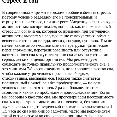
Стресс и сон
В современном мире мы не можем вообще избежать стресса,
поэтому условно разделяем его на положительный и
отрицательный стресс, или дистресс. Умеренную физическую
активность мы воспринимаем, конечно, как положительный
стресс для организма, который со временем при регулярной
активности вызовет у нас улучшение самочувствия, обмена
веществ, состояния сердца, легких, сосудов, суставов. Тем не
менее, какие-либо эмоциональные перегрузки, физическое
перенапряжение, перетренированность или отсутствие
качественного сна могут негативно сказаться на состоянии
сердца, легких, в целом организма. Мы рекомендуем
соблюдать не только правильную продолжительность сна, а
это минимум 7-8 часов ежедневно, но и хорошее качество сна,
чтобы каждое утро человек просыпался бодрым,
отдохнувшим, выспавшимся. Нормой также считается
полноценный ночной сон без пробуждений, — но если
человек просыпается за ночь 2 раза и больше, это тоже
звоночек к каким-то проблемам и допобследованиям. Когда
мы говорим о качестве сна, мы проговариваем необходимость
спать в проветриваемом темном помещении, без лишних
звуков, света, на ортопедической постели с исключением за 1-
1,5 часа до сна каких-либо гаджетов. Часто мы рекомендуем
такой ритуал отхода ко сну: человек принимает душ, где