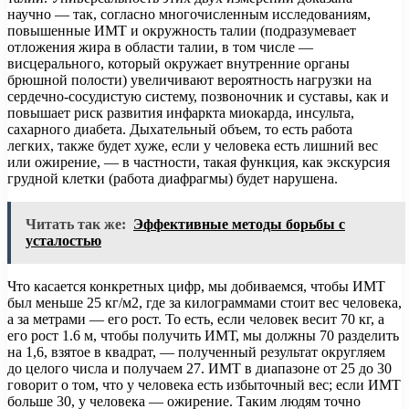
научно — так, согласно многочисленным исследованиям,
повышенные ИМТ и окружность талии (подразумевает
отложения жира в области талии, в том числе —
висцерального, который окружает внутренние органы
брюшной полости) увеличивают вероятность нагрузки на
сердечно-сосудистую систему, позвоночник и суставы, как и
повышает риск развития инфаркта миокарда, инсульта,
сахарного диабета. Дыхательный объем, то есть работа
легких, также будет хуже, если у человека есть лишний вес
или ожирение, — в частности, такая функция, как экскурсия
грудной клетки (работа диафрагмы) будет нарушена.
Читать так же:
Эффективные методы борьбы с
усталостью
Что касается конкретных цифр, мы добиваемся, чтобы ИМТ
был меньше 25 кг/м
2
, где за килограммами стоит вес человека,
а за метрами — его рост. То есть, если человек весит 70 кг, а
его рост 1.6 м, чтобы получить ИМТ, мы должны 70 разделить
на 1,6, взятое в квадрат, — полученный результат округляем
до целого числа и получаем 27. ИМТ в диапазоне от 25 до 30
говорит о том, что у человека есть избыточный вес; если ИМТ
больше 30, у человека — ожирение. Таким людям точно