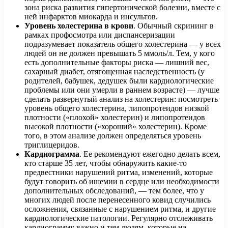
зона риска развития гипертонической болезни, вместе с
ней инфарктов миокарда и инсультов.
Уровень холестерина в крови
. Обычный скрининг в
рамках профосмотра или диспансеризации
подразумевает показатель общего холестерина — у всех
людей он не должен превышать 5 ммоль/л. Тем, у кого
есть дополнительные факторы риска — лишний вес,
сахарный диабет, отягощенная наследственность (у
родителей, бабушек, дедушек были кардиологические
проблемы или они умерли в раннем возрасте) — лучше
сделать развернутый анализ на холестерин: посмотреть
уровень общего холестерина, липопротеидов низкой
плотности («плохой» холестерин) и липопротеидов
высокой плотности («хороший» холестерин). Кроме
того, в этом анализе должен определяться уровень
триглицеридов.
Кардиограмма
. Ее рекомендуют ежегодно делать всем,
кто старше 35 лет, чтобы обнаружить какие-то
предвестники нарушений ритма, изменений, которые
будут говорить об ишемии в сердце или необходимости
дополнительных обследований, — тем более, что у
многих людей после перенесенного ковид случились
осложнения, связанные с нарушением ритма, и другие
кардиологические патологии. Регулярно отслеживать
кардиограмму важно и тем людям, которые на