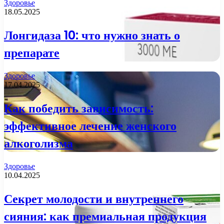
Здоровье
18.05.2025
Лонгидаза 10: что нужно знать о
препарате
Здоровье
17.04.2025
Как победить зависимость:
эффективное лечение женского
алкоголизма
Здоровье
10.04.2025
Секрет молодости и внутреннего
сияния: как премиальная продукция