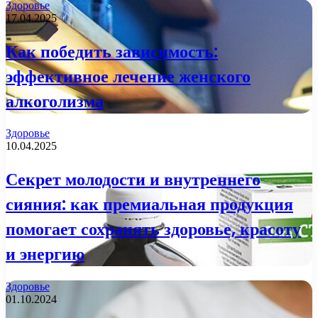
Здоровье
17.04.2025
Как победить зависимость:
эффективное лечение женского
алкоголизма
Здоровье
10.04.2025
Секрет молодости и внутреннего
сияния: как премиальная продукция
помогает сохранять здоровье, красоту
и энергию
Здоровье
01.10.2024