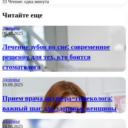
33
Чтение: одна минута
Читайте еще
Здоровье
06.10.2025
Лечение зубов во сне: современное
решение для тех, кто боится
стоматолога
Здоровье
10.09.2025
Прием врача акушера-гинеколога:
важный шаг для здоровья женщины
Здоровье
24.06.2025